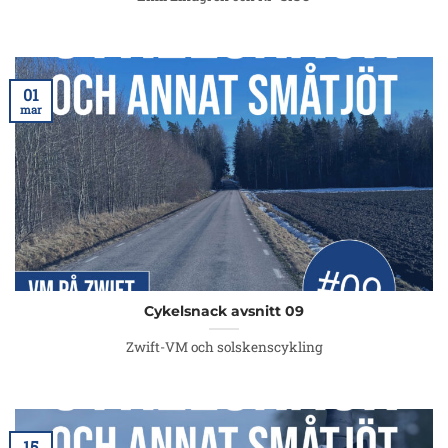
01
mar
Cykelsnack avsnitt 09
Zwift-VM och solskenscykling
15