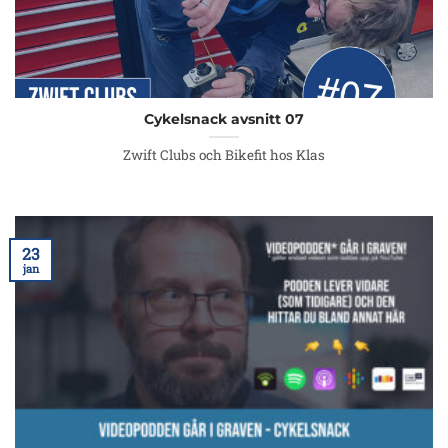
Cykelsnack avsnitt 07
Zwift Clubs och Bikefit hos Klas
23
jan