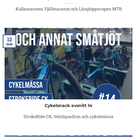
Kullamannen, Fjällmaraton och Långloppscupen MTB
12
mar
Cykelsnack avsnitt 14
StrokeRide CK, VeloSquadron och cykelmässa