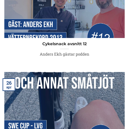
Cykelsnack avsnitt 12
Anders Ekh gästar podden
26
apr