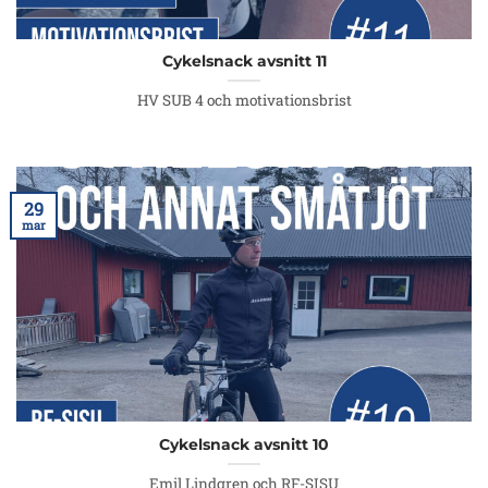
Cykelsnack avsnitt 11
HV SUB 4 och motivationsbrist
29
mar
Cykelsnack avsnitt 10
Emil Lindgren och RF-SISU