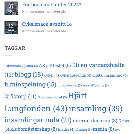
avsnitt
42
För höga mål under 2024?
07
15
km
apr
för
Kommentarer inaktiverade
För
höga
Cykelsnack avsnitt 14
12
mål
mar
för
Kommentarer inaktiverade
under
Cykelsnack
2024?
avsnitt
14
TAGGAR
Bli en vardagshjälte
AKUT-testet
(6)
24timmars
(3)
akut
(3)
blogg
(18)
(12)
cykel
(4)
cykeltipsrunda
(4)
digital insamling
(4)
filminspelning
(15)
fotografering
(3)
friskis&svettis
(3)
Hjärt-
Grästorp
(11)
Göteborgsvarvet
(3)
Lungfonden
(43)
insamling
(39)
insamlingsrunda
(21)
internetdagarna
(8)
Kalas
klubbmästerskap
(8)
media
(8)
(5)
kläder
(4)
löpning
(3)
nya