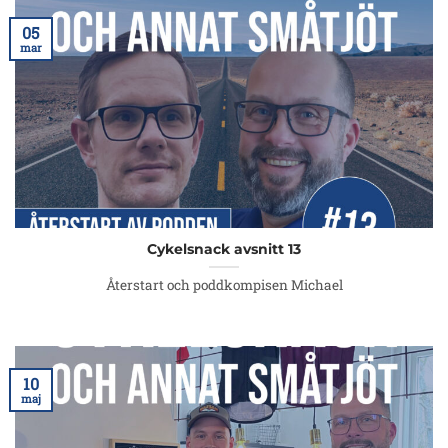
05
mar
Cykelsnack avsnitt 13
Återstart och poddkompisen Michael
10
maj