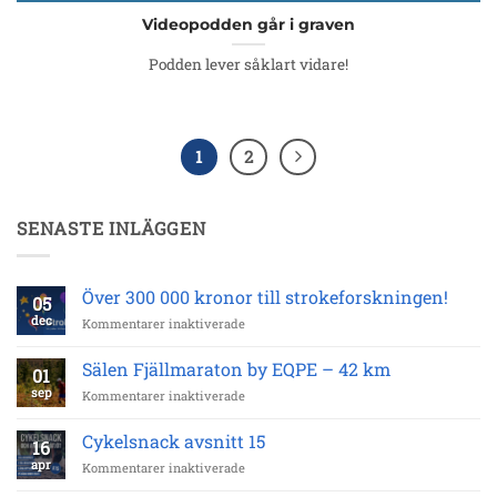
Videopodden går i graven
Podden lever såklart vidare!
1
2
SENASTE INLÄGGEN
Över 300 000 kronor till strokeforskningen!
05
dec
för
Kommentarer inaktiverade
Över
300
Sälen Fjällmaraton by EQPE – 42 km
01
000
sep
för
Kommentarer inaktiverade
kronor
Sälen
till
Fjällmaraton
strokeforskningen!
Cykelsnack avsnitt 15
16
by
apr
för
Kommentarer inaktiverade
EQPE
Cykelsnack
–