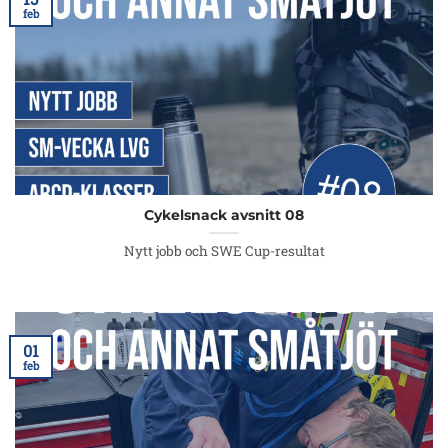
feb
Cykelsnack avsnitt 08
Nytt jobb och SWE Cup-resultat
01
feb