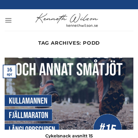
Skip
to
content
TAG ARCHIVES:
PODD
16
apr
Cykelsnack avsnitt 15