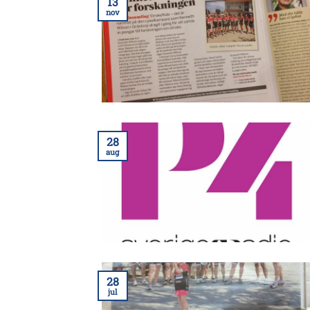
13
nov
28
aug
28
jul