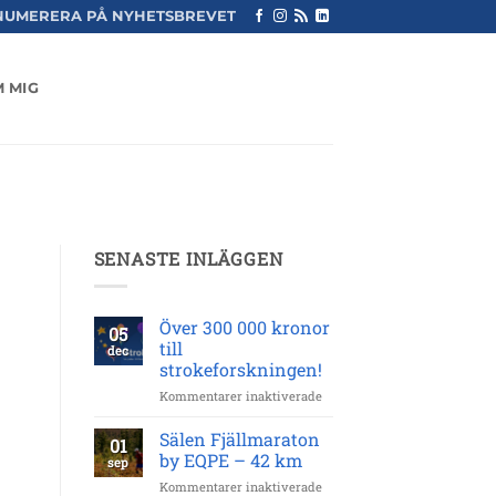
NUMERERA PÅ NYHETSBREVET
 MIG
SENASTE INLÄGGEN
Över 300 000 kronor
05
till
dec
strokeforskningen!
för
Kommentarer inaktiverade
Över
300
Sälen Fjällmaraton
01
000
by EQPE – 42 km
sep
kronor
för
Kommentarer inaktiverade
till