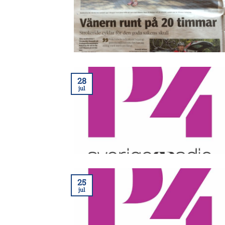
28
jul
25
jul