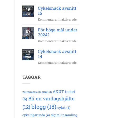
Sälen
strokeforskningen!
Fjällmaraton
Cykelsnack avsnitt
16
by
15
apr
EQPE
för
Kommentarer inaktiverade
–
Cykelsnack
42
avsnitt
För höga mål under
km
07
15
2024?
apr
för
Kommentarer inaktiverade
För
höga
Cykelsnack avsnitt
12
mål
14
mar
under
för
Kommentarer inaktiverade
2024?
Cykelsnack
avsnitt
14
TAGGAR
AKUT-testet
24timmars
(3)
akut
(3)
Bli en vardagshjälte
(6)
blogg
(18)
(12)
cykel
(4)
cykeltipsrunda
(4)
digital insamling