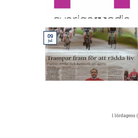
09
jul
I lördagens 