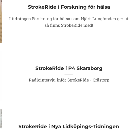
StrokeRide i Forskning för hälsa
I tidningen Forskning för hälsa som Hjärt-Lungfonden ger ut
så finns StrokeRide med!
StrokeRide i P4 Skaraborg
Radiointervju inför StrokeRide - Grästorp
StrokeRide i Nya Lidköpings-Tidningen