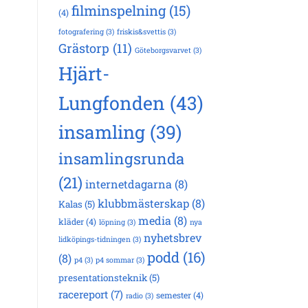
filminspelning
(15)
(4)
fotografering
(3)
friskis&svettis
(3)
Grästorp
(11)
Göteborgsvarvet
(3)
Hjärt-
Lungfonden
(43)
insamling
(39)
insamlingsrunda
(21)
internetdagarna
(8)
klubbmästerskap
(8)
Kalas
(5)
media
(8)
kläder
(4)
löpning
(3)
nya
nyhetsbrev
lidköpings-tidningen
(3)
podd
(16)
(8)
p4
(3)
p4 sommar
(3)
presentationsteknik
(5)
racereport
(7)
semester
(4)
radio
(3)