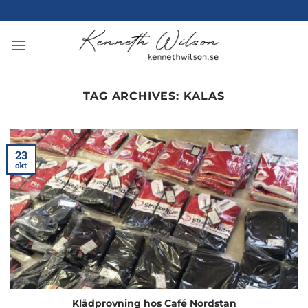
Skip
to
content
TAG ARCHIVES:
KALAS
23
okt
Klädprovning hos Café Nordstan