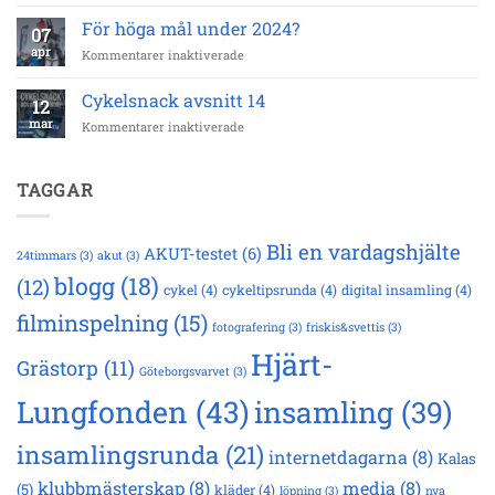
Cykelsnack
–
avsnitt
42
För höga mål under 2024?
07
15
km
apr
för
Kommentarer inaktiverade
För
höga
Cykelsnack avsnitt 14
12
mål
mar
för
Kommentarer inaktiverade
under
Cykelsnack
2024?
avsnitt
14
TAGGAR
Bli en vardagshjälte
AKUT-testet
(6)
24timmars
(3)
akut
(3)
blogg
(18)
(12)
cykel
(4)
cykeltipsrunda
(4)
digital insamling
(4)
filminspelning
(15)
fotografering
(3)
friskis&svettis
(3)
Hjärt-
Grästorp
(11)
Göteborgsvarvet
(3)
Lungfonden
(43)
insamling
(39)
insamlingsrunda
(21)
internetdagarna
(8)
Kalas
klubbmästerskap
(8)
media
(8)
(5)
kläder
(4)
löpning
(3)
nya