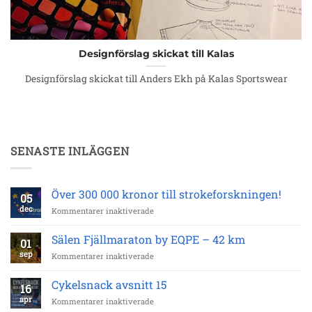
Designförslag skickat till Kalas
Designförslag skickat till Anders Ekh på Kalas Sportswear
SENASTE INLÄGGEN
Över 300 000 kronor till strokeforskningen!
05
dec
för
Kommentarer inaktiverade
Över
300
Sälen Fjällmaraton by EQPE – 42 km
01
000
sep
för
Kommentarer inaktiverade
kronor
Sälen
till
Fjällmaraton
strokeforskningen!
Cykelsnack avsnitt 15
16
by
apr
för
Kommentarer inaktiverade
EQPE