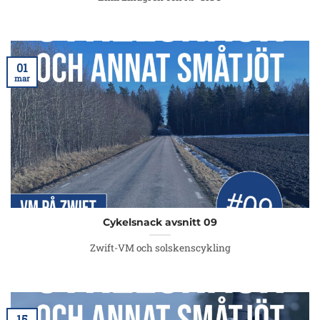
01
mar
Cykelsnack avsnitt 09
Zwift-VM och solskenscykling
15