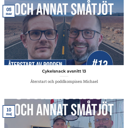
05
mar
Cykelsnack avsnitt 13
Återstart och poddkompisen Michael
10
maj