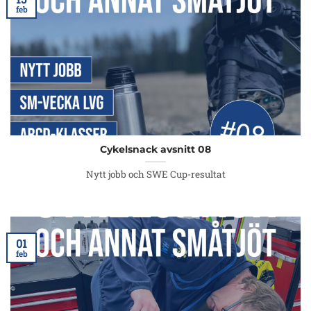
feb
Cykelsnack avsnitt 08
Nytt jobb och SWE Cup-resultat
01
feb