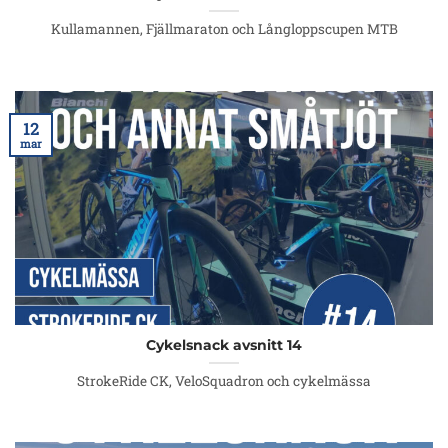
Kullamannen, Fjällmaraton och Långloppscupen MTB
12
mar
Cykelsnack avsnitt 14
StrokeRide CK, VeloSquadron och cykelmässa