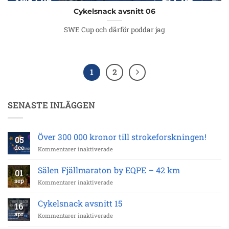
Cykelsnack avsnitt 06
SWE Cup och därför poddar jag
1
2
SENASTE INLÄGGEN
Över 300 000 kronor till strokeforskningen!
05
dec
för
Kommentarer inaktiverade
Över
300
Sälen Fjällmaraton by EQPE – 42 km
01
000
sep
för
Kommentarer inaktiverade
kronor
Sälen
till
Fjällmaraton
strokeforskningen!
Cykelsnack avsnitt 15
16
by
apr
för
Kommentarer inaktiverade
EQPE
Cykelsnack
–