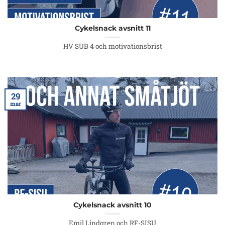
Cykelsnack avsnitt 11
HV SUB 4 och motivationsbrist
29
mar
Cykelsnack avsnitt 10
Emil Lindgren och RF-SISU