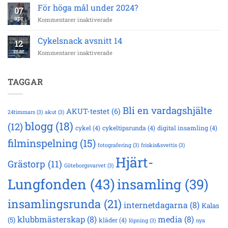
avsnitt
42
För höga mål under 2024?
07
15
km
apr
för
Kommentarer inaktiverade
För
höga
Cykelsnack avsnitt 14
12
mål
mar
för
Kommentarer inaktiverade
under
Cykelsnack
2024?
avsnitt
14
TAGGAR
Bli en vardagshjälte
AKUT-testet
(6)
24timmars
(3)
akut
(3)
blogg
(18)
(12)
cykel
(4)
cykeltipsrunda
(4)
digital insamling
(4)
filminspelning
(15)
fotografering
(3)
friskis&svettis
(3)
Hjärt-
Grästorp
(11)
Göteborgsvarvet
(3)
Lungfonden
(43)
insamling
(39)
insamlingsrunda
(21)
internetdagarna
(8)
Kalas
klubbmästerskap
(8)
media
(8)
(5)
kläder
(4)
löpning
(3)
nya