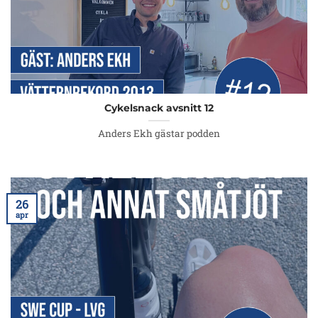
Cykelsnack avsnitt 12
Anders Ekh gästar podden
26
apr