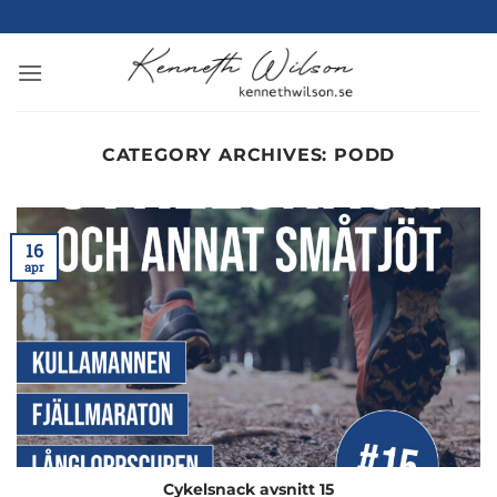
Skip
to
content
CATEGORY ARCHIVES:
PODD
16
apr
Cykelsnack avsnitt 15