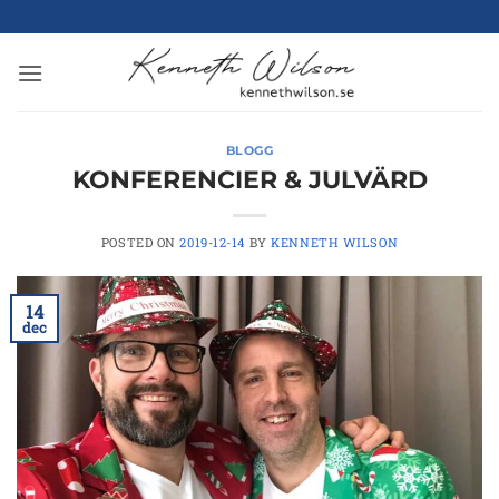
Skip
to
content
BLOGG
KONFERENCIER & JULVÄRD
POSTED ON
2019-12-14
BY
KENNETH WILSON
14
dec