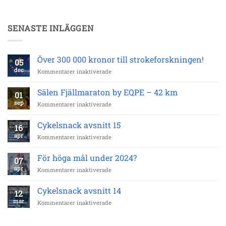
SENASTE INLÄGGEN
Över 300 000 kronor till strokeforskningen!
05
dec
för
Kommentarer inaktiverade
Över
300
Sälen Fjällmaraton by EQPE – 42 km
01
000
sep
för
Kommentarer inaktiverade
kronor
Sälen
till
Fjällmaraton
strokeforskningen!
Cykelsnack avsnitt 15
16
by
apr
för
Kommentarer inaktiverade
EQPE
Cykelsnack
–
avsnitt
42
För höga mål under 2024?
07
15
km
apr
för
Kommentarer inaktiverade
För
höga
Cykelsnack avsnitt 14
12
mål
mar
för
Kommentarer inaktiverade
under
Cykelsnack
2024?
avsnitt