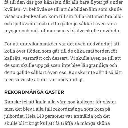
få till den där goa känslan där allt bara flyter på under
kvällen. Vi behövde se till att de bilder/film som skulle
visas under kvällen kom till sin fulla rätt med bra bild-
och ljudkvalitet och detta gäller ju såklart även våra
myggor och mikrofoner som vi själva skulle använda.
För att undvika matköer var det även nödvändigt att
kolla över flöden som går till de olika matborden för
kallrätt, varmrätt och dessert. Vi skulle även se till att
de som skulle upp på scen inte blev långrandiga och
detta gällde såklart även oss. Kanske inte alltid så lätt
men vi visste att det var nödvändigt.
REKORDMÅNGA GÄSTER
Kanske fel att kalla alla våra goa kollegor för gäster
men det blev i alla fall rekordmånga som kom på
julbordet. Hela 140 personer var anmälda och det
skulle bli riktigt kul att få träffa så många sköna