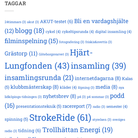
14
TAGGAR
Bli en vardagshjälte
AKUT-testet
(6)
24timmars
(3)
akut
(3)
blogg
(18)
(12)
cykel
(4)
cykeltipsrunda
(4)
digital insamling
(4)
filminspelning
(15)
fotografering
(3)
friskis&svettis
(3)
Hjärt-
Grästorp
(11)
Göteborgsvarvet
(3)
Lungfonden
(43)
insamling
(39)
insamlingsrunda
(21)
internetdagarna
(8)
Kalas
klubbmästerskap
(8)
media
(8)
(5)
kläder
(4)
löpning
(3)
nya
podd
nyhetsbrev
(8)
lidköpings-tidningen
(3)
p4
(3)
p4 sommar
(3)
(16)
racereport
(7)
presentationsteknik
(5)
semester
(4)
radio
(3)
StrokeRide
(61)
spinning
(5)
styrelsen
(3)
sveriges
Trollhättan Energi
(19)
tidning
(6)
radio
(3)