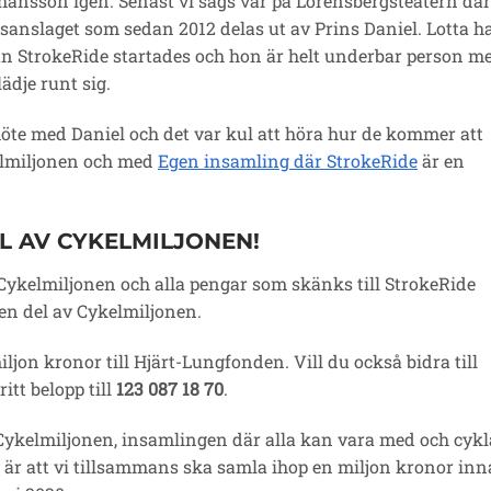
Johansson igen. Senast vi sågs var på Lorensbergsteatern där
sanslaget som sedan 2012 delas ut av Prins Daniel. Lotta h
dan StrokeRide startades och hon är helt underbar person m
lädje runt sig.
öte med Daniel och det var kul att höra hur de kommer att
elmiljonen och med
Egen insamling där StrokeRide
är en
EL AV CYKELMILJONEN!
 Cykelmiljonen och alla pengar som skänks till StrokeRide
en del av Cykelmiljonen.
jon kronor till Hjärt-Lungfonden. Vill du också bidra till
fritt belopp till
123 087 18 70
.
Cykelmiljonen, insamlingen där alla kan vara med och cykl
t är att vi tillsammans ska samla ihop en miljon kronor in