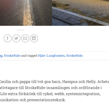
gg
,
StrokeRide
and tagged
Hjärt-Lungfonden
,
StrokeRide
.
Cecilia och pappa till två goa barn, Hampus och Nelly. Arbet
iativtagare till StrokeRide-insamlingen och ordförande i
ite extra förkärlek till cykel, webb, systemintegration,
nikation och presentationsteknik.