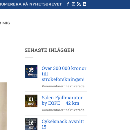
NUMERERA PÅ NYHETSBREVET
 MIG
SENASTE INLÄGGEN
Över 300 000 kronor
05
till
dec
strokeforskningen!
för
Kommentarer inaktiverade
Över
300
Sälen Fjällmaraton
01
000
by EQPE – 42 km
sep
kronor
för
Kommentarer inaktiverade
till
Sälen
strokeforskningen!
Fjällmaraton
Cykelsnack avsnitt
16
by
15
apr
EQPE