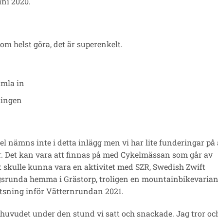
ni 2020.
m helst göra, det är superenkelt.
amla in
lingen
el nämns inte i detta inlägg men vi har lite funderingar på 
er. Det kan vara att finnas på med Cykelmässan som går av
et skulle kunna vara en aktivitet med SZR, Swedish Zwift
gsrunda hemma i Grästorp, troligen en mountainbikevarian
atsning inför Vätternrundan 2021.
huvudet under den stund vi satt och snackade. Jag tror oc