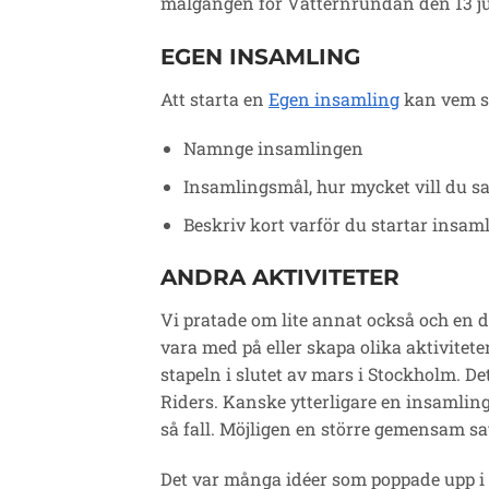
målgången för Vätternrundan den 13 ju
EGEN INSAMLING
Att starta en
Egen insamling
kan vem so
Namnge insamlingen
Insamlingsmål, hur mycket vill du s
Beskriv kort varför du startar insam
ANDRA AKTIVITETER
Vi pratade om lite annat också och en d
vara med på eller skapa olika aktivitet
stapeln i slutet av mars i Stockholm. D
Riders. Kanske ytterligare en insamlin
så fall. Möjligen en större gemensam s
Det var många idéer som poppade upp i 