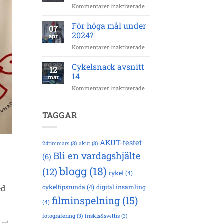
för
Kommentarer inaktiverade
–
Cykelsnack
42
avsnitt
För höga mål under
km
07
15
2024?
apr
för
Kommentarer inaktiverade
För
höga
Cykelsnack avsnitt
12
mål
14
mar
under
för
Kommentarer inaktiverade
2024?
Cykelsnack
avsnitt
14
TAGGAR
AKUT-testet
24timmars
(3)
akut
(3)
Bli en vardagshjälte
(6)
blogg
(18)
(12)
cykel
(4)
ed
cykeltipsrunda
(4)
digital insamling
filminspelning
(15)
(4)
fotografering
(3)
friskis&svettis
(3)