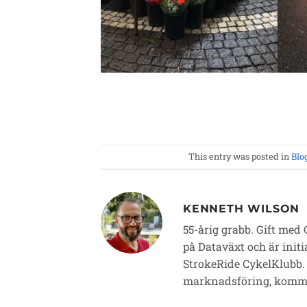
This entry was posted in
Blo
KENNETH WILSON
55-årig grabb. Gift med 
på Dataväxt och är init
StrokeRide CykelKlubb. L
marknadsföring, kommu