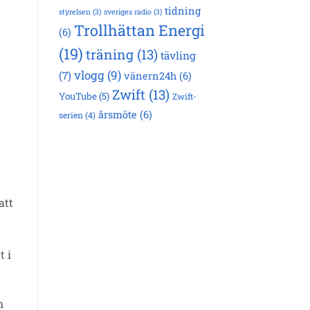
tidning
styrelsen
(3)
sveriges radio
(3)
Trollhättan Energi
(6)
(19)
träning
(13)
tävling
vlogg
(9)
(7)
vänern24h
(6)
Zwift
(13)
YouTube
(5)
Zwift-
årsmöte
(6)
serien
(4)
att
t i
h