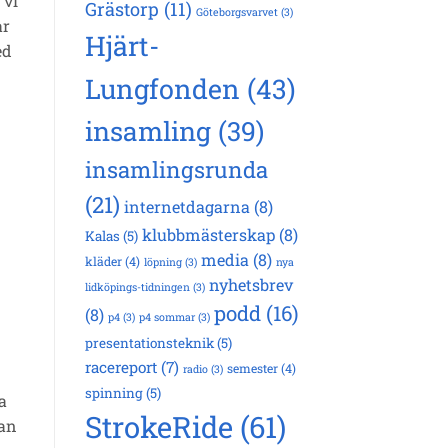
 vi
Grästorp
(11)
Göteborgsvarvet
(3)
ar
Hjärt-
ed
Lungfonden
(43)
insamling
(39)
insamlingsrunda
(21)
internetdagarna
(8)
klubbmästerskap
(8)
Kalas
(5)
media
(8)
kläder
(4)
löpning
(3)
nya
nyhetsbrev
lidköpings-tidningen
(3)
podd
(16)
(8)
p4
(3)
p4 sommar
(3)
presentationsteknik
(5)
racereport
(7)
semester
(4)
radio
(3)
spinning
(5)
a
StrokeRide
(61)
nan