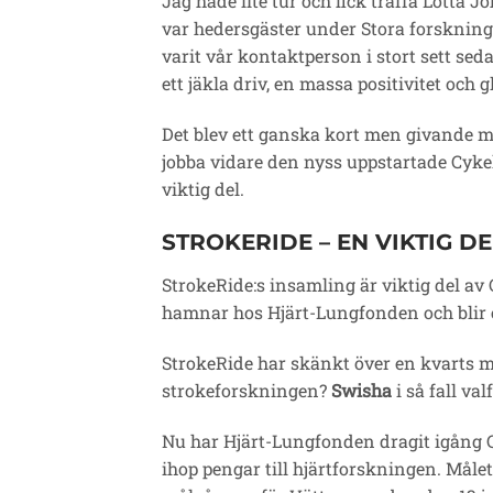
Jag hade lite tur och fick träffa Lotta 
var hedersgäster under Stora forskning
varit vår kontaktperson i stort sett se
ett jäkla driv, en massa positivitet och g
Det blev ett ganska kort men givande m
jobba vidare den nyss uppstartade Cyk
viktig del.
STROKERIDE – EN VIKTIG D
StrokeRide:s insamling är viktig del av
hamnar hos Hjärt-Lungfonden och blir 
StrokeRide har skänkt över en kvarts mil
strokeforskningen?
Swisha
i så fall val
Nu har Hjärt-Lungfonden dragit igång 
ihop pengar till hjärtforskningen. Måle