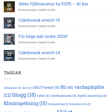
300
Sälen Fjällmaraton by EQPE – 42 km
01
000
sep
för
Kommentarer inaktiverade
kronor
Sälen
till
Fjällmaraton
strokeforskningen!
Cykelsnack avsnitt 15
16
by
apr
för
Kommentarer inaktiverade
EQPE
Cykelsnack
–
avsnitt
42
För höga mål under 2024?
07
15
km
apr
för
Kommentarer inaktiverade
För
höga
Cykelsnack avsnitt 14
12
mål
mar
för
Kommentarer inaktiverade
under
Cykelsnack
2024?
avsnitt
14
TAGGAR
Bli en vardagshjälte
AKUT-testet
(6)
24timmars
(3)
akut
(3)
blogg
(18)
(12)
cykel
(4)
cykeltipsrunda
(4)
digital insamling
(4)
filminspelning
(15)
fotografering
(3)
friskis&svettis
(3)