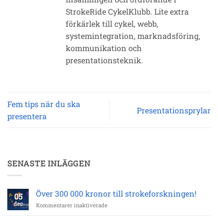
StrokeRide CykelKlubb. Lite extra
förkärlek till cykel, webb,
systemintegration, marknadsföring,
kommunikation och
presentationsteknik.
Fem tips när du ska
Presentationsprylar
presentera
SENASTE INLÄGGEN
Över 300 000 kronor till strokeforskningen!
05
dec
för
Kommentarer inaktiverade
Över