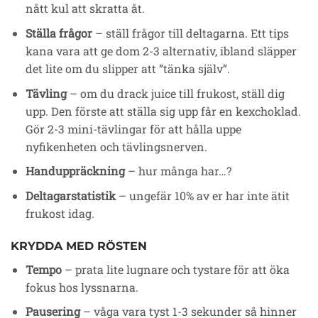
nått kul att skratta åt.
Ställa frågor
– ställ frågor till deltagarna. Ett tips
kana vara att ge dom 2-3 alternativ, ibland släpper
det lite om du slipper att ”tänka själv”.
Tävling
– om du drack juice till frukost, ställ dig
upp. Den förste att ställa sig upp får en kexchoklad.
Gör 2-3 mini-tävlingar för att hålla uppe
nyfikenheten och tävlingsnerven.
Handuppräckning
– hur många har…?
Deltagarstatistik
– ungefär 10% av er har inte ätit
frukost idag.
KRYDDA MED RÖSTEN
Tempo
– prata lite lugnare och tystare för att öka
fokus hos lyssnarna.
Pausering
– våga vara tyst 1-3 sekunder så hinner