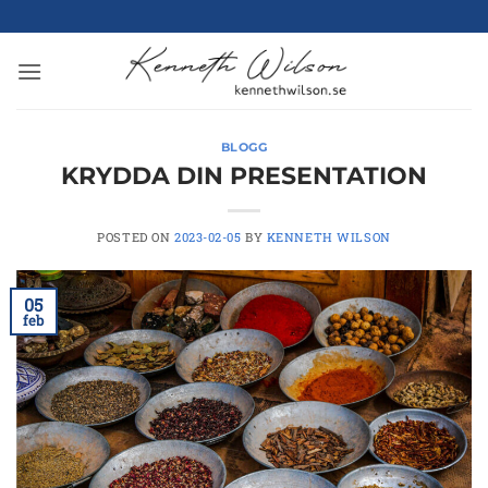
Skip
to
content
BLOGG
KRYDDA DIN PRESENTATION
POSTED ON
2023-02-05
BY
KENNETH WILSON
05
feb