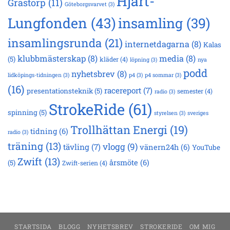
Hjärt-
Grästorp
(11)
Göteborgsvarvet
(3)
Lungfonden
(43)
insamling
(39)
insamlingsrunda
(21)
internetdagarna
(8)
Kalas
klubbmästerskap
(8)
media
(8)
(5)
kläder
(4)
löpning
(3)
nya
podd
nyhetsbrev
(8)
lidköpings-tidningen
(3)
p4
(3)
p4 sommar
(3)
(16)
racereport
(7)
presentationsteknik
(5)
semester
(4)
radio
(3)
StrokeRide
(61)
spinning
(5)
styrelsen
(3)
sveriges
Trollhättan Energi
(19)
tidning
(6)
radio
(3)
träning
(13)
vlogg
(9)
tävling
(7)
vänern24h
(6)
YouTube
Zwift
(13)
årsmöte
(6)
(5)
Zwift-serien
(4)
STARTSIDA
BLOGG
NYHETSBREV
STROKERIDE
OM MIG