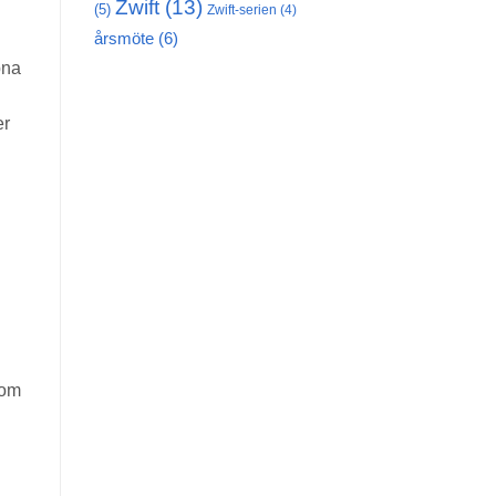
Zwift
(13)
(5)
Zwift-serien
(4)
årsmöte
(6)
pna
er
som