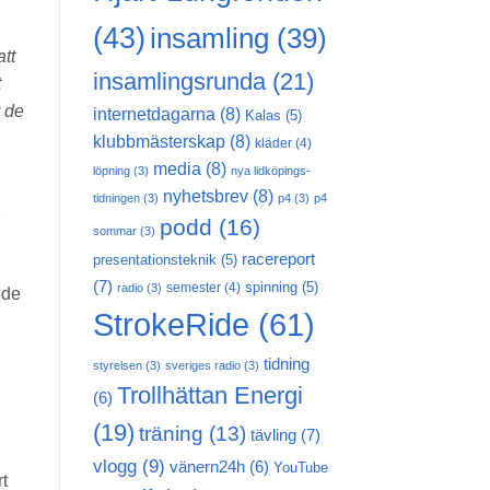
(43)
insamling
(39)
att
insamlingsrunda
(21)
t
r de
internetdagarna
(8)
Kalas
(5)
klubbmästerskap
(8)
kläder
(4)
media
(8)
löpning
(3)
nya lidköpings-
nyhetsbrev
(8)
tidningen
(3)
p4
(3)
p4
podd
(16)
sommar
(3)
racereport
presentationsteknik
(5)
(7)
spinning
(5)
semester
(4)
radio
(3)
 de
StrokeRide
(61)
tidning
styrelsen
(3)
sveriges radio
(3)
Trollhättan Energi
(6)
(19)
träning
(13)
tävling
(7)
vlogg
(9)
vänern24h
(6)
YouTube
t