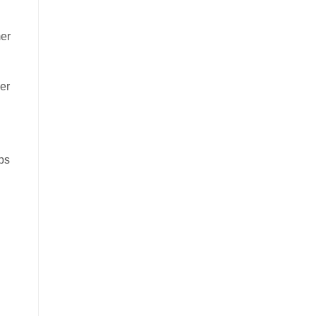
mer
er
ps