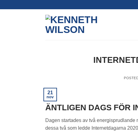
Skip
to
content
INTERNET
POSTE
21
nov
ÄNTLIGEN DAGS FÖR 
Dagen startades av två energisprudlande
dessa två som ledde Internetdagarna 2020 