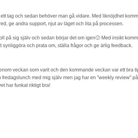
 i ett tag och sedan behöver man gå vidare. Med liknöjdhet kom
red, ge andra support, njut av läget och lita på processen.
koll på sig själv och sedan börjar det om igen🙂 Med insikt komm
att synliggöra och prata om, ställa frågor och ge ärlig feedback.
igenom veckan som varit och den kommande veckan var ett bra ti
n fredagslunch med mig själv men jag har en ”weekly review” på
t har funkat riktigt bra!