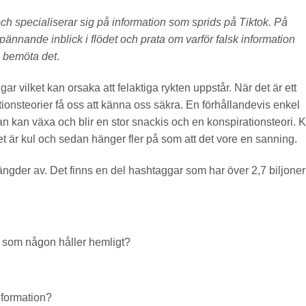
h specialiserar sig på information som sprids på Tiktok. På
nnande inblick i flödet och prata om varför falsk information
n bemöta det
.
ingar vilket kan orsaka att felaktiga rykten uppstår. När det är ett
ionsteorier få oss att känna oss säkra. En förhållandevis enkel
an kan växa och blir en stor snackis och en konspirationsteori. 
det är kul och sedan hänger fler på som att det vore en sanning.
ängder av. Det finns en del hashtaggar som har över 2,7 biljoner
em som någon håller hemligt?
information?