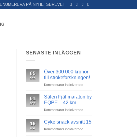
ENUMERERA PÅ NYHETSBREVET
IG
SENASTE INLÄGGEN
Över 300 000 kronor
05
till strokeforskningen!
dec
för
Kommentarer inaktiverade
Över
300
Sälen Fjällmaraton by
01
000
EQPE – 42 km
sep
kronor
för
Kommentarer inaktiverade
till
Sälen
strokeforskningen!
Fjällmaraton
Cykelsnack avsnitt 15
16
by
apr
för
Kommentarer inaktiverade
EQPE
Cykelsnack
–