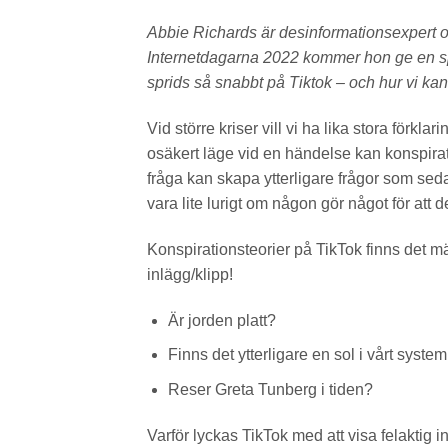
Abbie Richards är desinformationsexpert oc
Internetdagarna 2022 kommer hon ge en spä
sprids så snabbt på Tiktok – och hur vi ka
Vid större kriser vill vi ha lika stora förklar
osäkert läge vid en händelse kan konspirat
fråga kan skapa ytterligare frågor som sed
vara lite lurigt om någon gör något för att 
Konspirationsteorier på TikTok finns det m
inlägg/klipp!
Är jorden platt?
Finns det ytterligare en sol i vårt syst
Reser Greta Tunberg i tiden?
Varför lyckas TikTok med att visa felaktig 