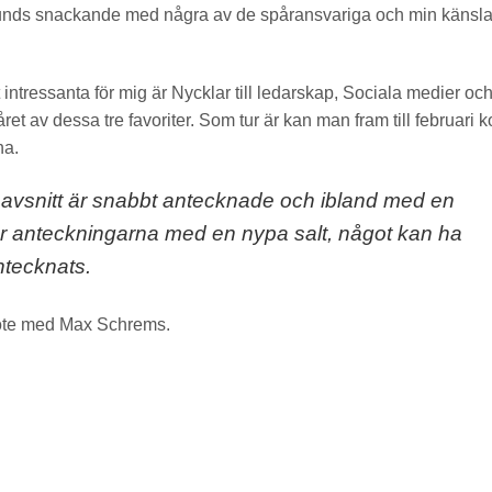
nds snackande med några av de spåransvariga och min känsla
ntressanta för mig är Nycklar till ledarskap, Sociala medier oc
ret av dessa tre favoriter. Som tur är kan man fram till februari k
na.
avsnitt är snabbt antecknade och ibland med en
ör anteckningarna med en nypa salt, något kan ha
ntecknats.
ynote med Max Schrems.