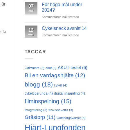
avsnitt
 är
42
För höga mål under
07
15
km
2024?
apr
för
Kommentarer inaktiverade
För
h
höga
Cykelsnack avsnitt 14
12
olla
mål
mar
för
Kommentarer inaktiverade
under
Cykelsnack
2024?
avsnitt
14
TAGGAR
AKUT-testet
(6)
24timmars
(3)
akut
(3)
Bli en vardagshjälte
(12)
blogg
(18)
cykel
(4)
cykeltipsrunda
(4)
digital insamling
(4)
filminspelning
(15)
fotografering
(3)
friskis&svettis
(3)
Grästorp
(11)
Göteborgsvarvet
(3)
Hjärt-Lungfonden