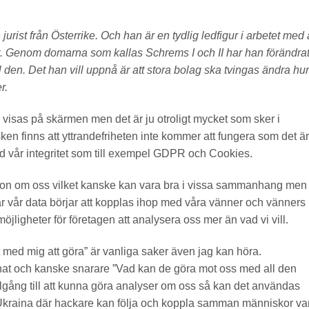
rist från Österrike. Och han är en tydlig ledfigur i arbetet med 
et. Genom domarna som kallas Schrems I och II har han förändra
 den. Det han vill uppnå är att stora bolag ska tvingas ändra hu
r.
visas på skärmen men det är ju otroligt mycket som sker i
en finns att yttrandefriheten inte kommer att fungera som det är
med vår integritet som till exempel GDPR och Cookies.
tion om oss vilket kanske kan vara bra i vissa sammanhang men
r vår data börjar att kopplas ihop med våra vänner och vänners
öjligheter för företagen att analysera oss mer än vad vi vill.
get med mig att göra” är vanliga saker även jag kan höra.
nat och kanske snarare ”Vad kan de göra mot oss med all den
lgång till att kunna göra analyser om oss så kan det användas
 i Ukraina där hackare kan följa och koppla samman människor var