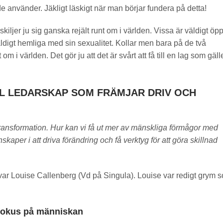
e använder. Jäkligt läskigt när man börjar fundera på detta!
kiljer ju sig ganska rejält runt om i världen. Vissa är väldigt öp
digt hemliga med sin sexualitet. Kollar men bara på de två
 om i världen. Det gör ju att det är svårt att få till en lag som gäll
LL LEDARSKAP SOM FRÄMJAR DRIV OCH
 transformation. Hur kan vi få ut mer av mänskliga förmågor med
aper i att driva förändring och få verktyg för att göra skillnad
å var Louise Callenberg (Vd på Singula). Louise var redigt grym 
fokus på människan