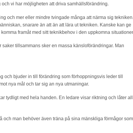
 och vi har möjligheten att driva samhällsförändring.
lning och mer eller mindre tvingade många att närma sig tekniken
nniskan, snarare än att än att lära ut tekniken. Kanske kan ge
 att komma framåt med sitt teknikbehov i den uppkomna situatione
lar saker tillsammans sker en massa känsloförändringar. Man
ing och bjuder in till förändring som förhoppningsvis leder till
mot nya mål och tar sig an nya utmaningar.
ar tydligt med hela handen. En ledare visar riktning och låter al
å och man behöver även träna på sina mänskliga förmågor som t