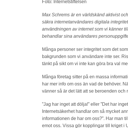
Foto: Internetstiftelsen
Max Schrems är en världskänd aktivist och ju
säkra internetanvändares digitala integrit
användningen av internet som vi känner till
behandlar sina användares personuppgifte
Många personer ser integritet som det som 
bakgrunden som vi användare inte ser. Risk
tänkt på sikt om vi inte kan göra bra val 
Många företag sitter på en massa informa
har mer info om oss än vad de behöver. Nä
vänner så är det lätt att se beroenden och m
”Jag har inget att dölja!” eller ”Det har in
Internetsäkerhet handlar om så mycket an
informationen de har om oss?”. Har man til
emot oss. Vissa gör kopplingar till kriget