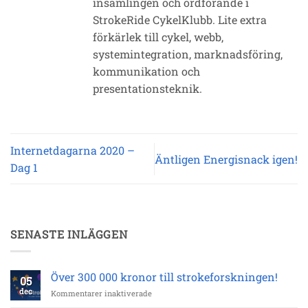
insamlingen och ordförande i
StrokeRide CykelKlubb. Lite extra
förkärlek till cykel, webb,
systemintegration, marknadsföring,
kommunikation och
presentationsteknik.
Internetdagarna 2020 –
Äntligen Energisnack igen!
Dag 1
SENASTE INLÄGGEN
Över 300 000 kronor till strokeforskningen!
05
dec
för
Kommentarer inaktiverade
Över