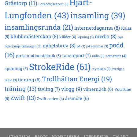
Hjärt-
Grästorp
(11)
Göteborgsvarvet
(3)
Lungfonden
(43)
insamling
(39)
insamlingsrunda
(21)
internetdagarna
(8)
Kalas
klubbmästerskap
(8)
media
(8)
(5)
kläder
(4)
löpning
(3)
nya
podd
nyhetsbrev
(8)
lidköpings-tidningen
(3)
p4
(3)
p4 sommar
(3)
(16)
racereport
(7)
presentationsteknik
(5)
semester
(4)
radio
(3)
StrokeRide
(61)
spinning
(5)
styrelsen
(3)
sveriges
Trollhättan Energi
(19)
tidning
(6)
radio
(3)
träning
(13)
vlogg
(9)
tävling
(7)
vänern24h
(6)
YouTube
Zwift
(13)
årsmöte
(6)
(5)
Zwift-serien
(4)
STARTSIDA
BLOGG
NYHETSBREV
STROKERIDE
OM MIG