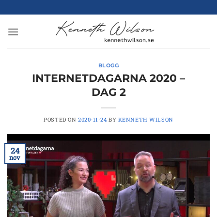
Skip
to
content
BLOGG
INTERNETDAGARNA 2020 –
DAG 2
POSTED ON
2020-11-24
BY
KENNETH WILSON
24
nov