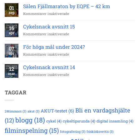
300
Sälen Fjällmaraton by EQPE – 42 km
01
000
sep
för
Kommentarer inaktiverade
kronor
Sälen
till
Fjällmaraton
strokeforskningen!
Cykelsnack avsnitt 15
16
by
apr
för
Kommentarer inaktiverade
EQPE
Cykelsnack
–
avsnitt
42
För höga mål under 2024?
07
15
km
apr
för
Kommentarer inaktiverade
För
höga
Cykelsnack avsnitt 14
12
mål
mar
för
Kommentarer inaktiverade
under
Cykelsnack
2024?
avsnitt
14
TAGGAR
Bli en vardagshjälte
AKUT-testet
(6)
24timmars
(3)
akut
(3)
blogg
(18)
(12)
cykel
(4)
cykeltipsrunda
(4)
digital insamling
(4)
filminspelning
(15)
fotografering
(3)
friskis&svettis
(3)